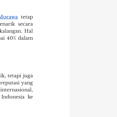
 Morawa
 tetap 
narik secara 
alangan. Hal 
ai 40% dalam 
, tetapi juga 
eputasi yang 
ternasional, 
ndonesia ke 