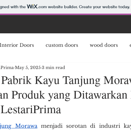
igned with the
.com
website builder. Create your website today.
Interior Doors
custom doors
wood doors
iPrima
May 5, 2025
3 min read
Door
French Door
External Doors
classic 
 Pabrik Kayu Tanjung Mora
n Produk yang Ditawarkan 
s
modern doors
solid wood doors exterior
LestariPrima
 Wood
Meranti Door
Interior French Doors
5
njung Morawa
 menjadi sorotan di industri kay