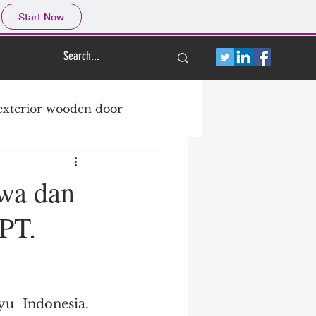
Start Now
exterior wooden door
doors
Entrance Door
wa dan
PT.
Front Doors
Doors
pabrik kayu
u Indonesia. 