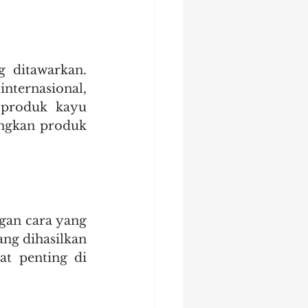
 ditawarkan. 
ternasional, 
 produk kayu 
ngkan produk 
an cara yang 
ng dihasilkan 
at penting di 