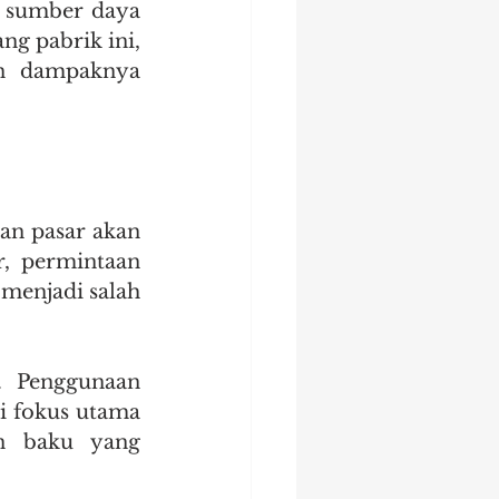
 sumber daya 
ik kayu tanjung morawa
g pabrik ini, 
n dampaknya 
ik pintu
n pasar akan 
, permintaan 
menjadi salah 
. Penggunaan 
 fokus utama 
n baku yang 