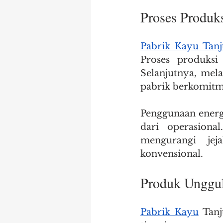
Proses Produk
Pabrik Kayu Tan
Proses produksi
Selanjutnya, mela
pabrik berkomit
Penggunaan energi
dari operasiona
mengurangi je
konvensional.
Produk Unggul
Pabrik Kayu
 Tan