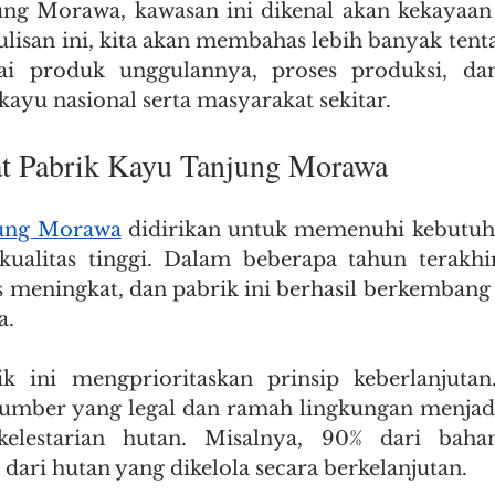
jung Morawa, kawasan ini dikenal akan kekayaan
ntry doors woodinville
doors woodinville
pabr
lisan ini, kita akan membahas lebih banyak tentan
ai produk unggulannya, proses produksi, da
kayu nasional serta masyarakat sekitar.
pabrik kayu terdekat
pabrik kayu medan
pabr
at Pabrik Kayu Tanjung Morawa
jung Morawa
 didirikan untuk memenuhi kebutuha
ualitas tinggi. Dalam beberapa tahun terakhir
 meningkat, dan pabrik ini berhasil berkembang 
a.
ik ini mengprioritaskan prinsip keberlanjutan
sumber yang legal dan ramah lingkungan menjadi
elestarian hutan. Misalnya, 90% dari baha
dari hutan yang dikelola secara berkelanjutan.