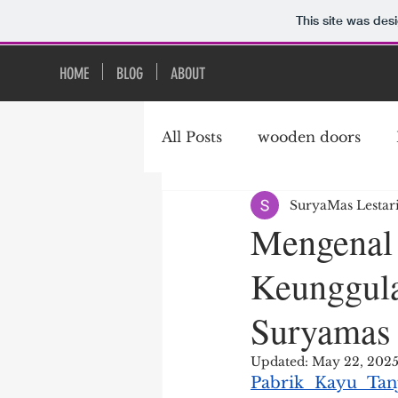
This site was des
HOME
BLOG
ABOUT
All Posts
wooden doors
SuryaMas Lestar
exterior door
Timber 
Mengenal
Keunggula
modern doors and window
Suryamas 
French Doors
Meranti
Updated:
May 22, 202
Pabrik Kayu Ta