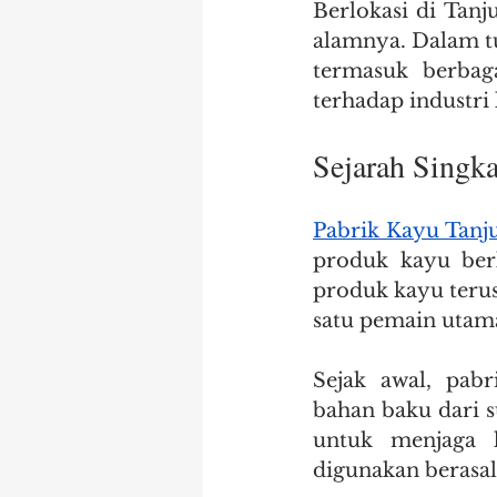
Berlokasi di Tan
Pintu
Pintu Kayu
e
alamnya. Dalam tu
termasuk berbag
terhadap industri 
pabrik kayu di medan
Sejarah Singk
Pabrik Kayu Tan
produk kayu berk
produk kayu terus
satu pemain utam
Sejak awal, pabr
bahan baku dari 
untuk menjaga k
digunakan berasal 